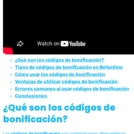
¿Qué son los códigos de bonificación?
Tipos de códigos de bonificación en Betonline
Cómo usar los códigos de bonificación
Ventajas de utilizar códigos de bonificación
Errores comunes al usar códigos de bonificación
Conclusiones
¿Qué son los códigos de
bonificación?
Los
códigos de bonificación
son combinaciones alfanuméricas