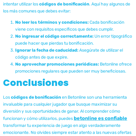
intentar utilizar los
códigos de bonificación
. Aquí hay algunos de
los más comunes que debes evitar:
No leer los términos y condiciones:
Cada bonificación
viene con requisitos específicos que debes cumplir.
No ingresar el código correctamente:
Un error tipográfico
puede hacer que pierdas tu bonificación.
Ignorar la fecha de caducidad:
Asegúrate de utilizar el
código antes de que expire.
No aprovechar promociones periódicas:
Betonline ofrece
promociones regulares que pueden ser muy beneficiosas.
Conclusiones
Los
códigos de bonificación
en Betonline son una herramienta
invaluable para cualquier jugador que busque maximizar su
diversión y sus oportunidades de ganar. Al comprender cómo
betonline es confiable
funcionan y cómo utilizarlos, puedes
transformar tu experiencia de juego en algo verdaderamente
emocionante. No olvides siempre estar atento a las nuevas ofertas