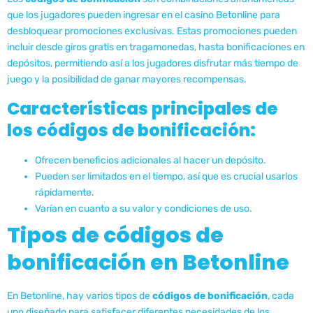
que los jugadores pueden ingresar en el casino Betonline para
desbloquear promociones exclusivas. Estas promociones pueden
incluir desde giros gratis en tragamonedas, hasta bonificaciones en
depósitos, permitiendo así a los jugadores disfrutar más tiempo de
juego y la posibilidad de ganar mayores recompensas.
Características principales de
los códigos de bonificación:
Ofrecen beneficios adicionales al hacer un depósito.
Pueden ser limitados en el tiempo, así que es crucial usarlos
rápidamente.
Varían en cuanto a su valor y condiciones de uso.
Tipos de códigos de
bonificación en Betonline
En Betonline, hay varios tipos de
códigos de bonificación
, cada
uno diseñado para satisfacer diferentes necesidades de los