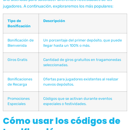
jugadores. A continuación, exploraremos los más populares:
Tipo de
Descripción
Bonificación
Bonificación de
Un porcentaje del primer depósito, que puede
Bienvenida
llegar hasta un 100% o más.
Giros Gratis
Cantidad de giros gratuitos en tragamonedas
seleccionadas.
Bonificaciones
Ofertas para jugadores existentes al realizar
de Recarga
nuevos depósitos.
Promociones
Códigos que se activan durante eventos
Especiales
especiales o festividades.
Cómo usar los códigos de