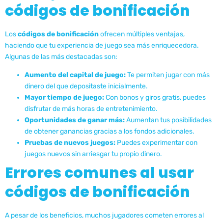
códigos de bonificación
Los
códigos de bonificación
ofrecen múltiples ventajas,
haciendo que tu experiencia de juego sea más enriquecedora.
Algunas de las más destacadas son:
Aumento del capital de juego:
Te permiten jugar con más
dinero del que depositaste inicialmente.
Mayor tiempo de juego:
Con bonos y giros gratis, puedes
disfrutar de más horas de entretenimiento.
Oportunidades de ganar más:
Aumentan tus posibilidades
de obtener ganancias gracias a los fondos adicionales.
Pruebas de nuevos juegos:
Puedes experimentar con
juegos nuevos sin arriesgar tu propio dinero.
Errores comunes al usar
códigos de bonificación
A pesar de los beneficios, muchos jugadores cometen errores al