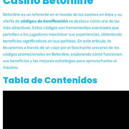
Casino Betonline
Betonline es un referente en el mundo de los casinos en línea y su
oferta de
códigos de bonificación
se destaca como una de las
más atractivas. Estos códigos son herramientas esenciales que
permiten a los jugadores maximizar sus experiencias, obteniendo
beneficios significativos en sus partidas. En este artículo, te
llevaremos a través de un viaje por el fascinante universo de los
códigos promocionales en Betonline, explorando cómo funcionan,
sus beneficios y las mejores estrategias para aprovecharlos al
máximo.
Tabla de Contenidos