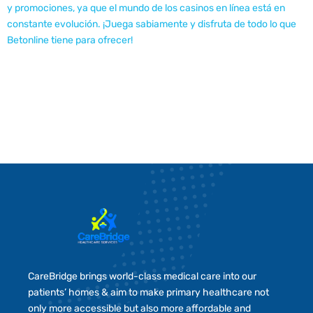
y promociones, ya que el mundo de los casinos en línea está en
constante evolución. ¡Juega sabiamente y disfruta de todo lo que
Betonline tiene para ofrecer!
CareBridge brings world-class medical care into our
patients’ homes & aim to make primary healthcare not
only more accessible but also more affordable and